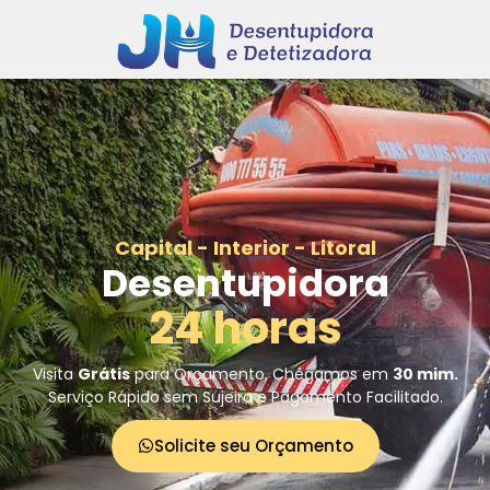
Capital - Interior - Litoral
Desentupidora
24 horas
Visita
Grátis
para Orçamento, Chegamos em
30 mim.
Serviço Rápido sem Sujeira e Pagamento Facilitado.
Solicite seu Orçamento