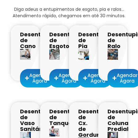
Diga adeus a entupimentos de esgoto, pia e ralos…
Atendimento rápido, chegamos em até 30 minutos.
Desentupimento
Desentupimento
Desentupimento
Desentup
de
de
de
de
Cano
Esgoto
Pia
Ralo
Agendar
Agendar
Agendar
Agendar
Agora
Agora
Agora
Agora
Desentupimento
Desentupimento
Desentupimento
Desentup
de
de
de
de
Vaso
Tanque​
Cx.
Coluna
Sanitário​
de
Predial
Gordura