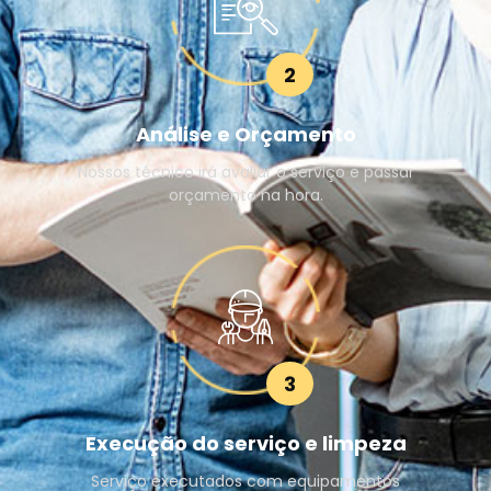
2
Análise e Orçamento
Nossos técnico irá avaliar o serviço e passar
orçamento na hora.
3
Execução do serviço e limpeza
Serviço executados com equipamentos